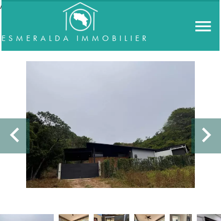
//accordeon
ESMERALDA IMMOBILIER