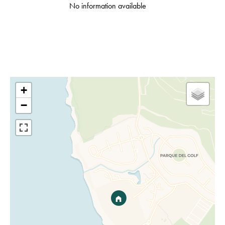
No information available
+
−