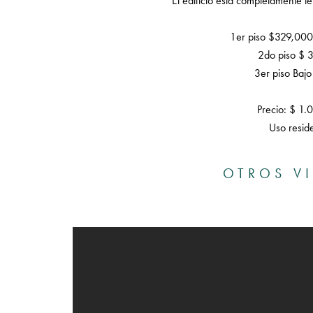
El edificio está completamente te
1er piso $329,000
2do piso $ 
3er piso Bajo
Precio: $ 1
Uso reside
OTROS V