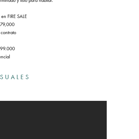
rminado y listo para habitar.
 en FIRE SALE
379,000
 contrato
.099.000
ncial
ISUALES