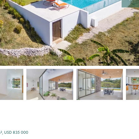
 M², USD 835 000