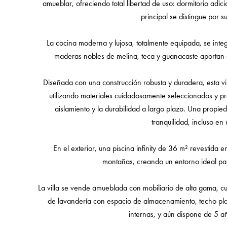
amueblar, ofreciendo total libertad de uso: dormitorio adici
principal se distingue por s
La cocina moderna y lujosa, totalmente equipada, se inte
maderas nobles de melina, teca y guanacaste aportan cal
Diseñada con una construcción robusta y duradera, esta vil
utilizando materiales cuidadosamente seleccionados y pres
aislamiento y la durabilidad a largo plazo. Una propi
tranquilidad, incluso en 
En el exterior, una piscina infinity de 36 m² revestida e
montañas, creando un entorno ideal pa
La villa se vende amueblada con mobiliario de alta gama, cu
de lavandería con espacio de almacenamiento, techo pl
internas, y aún dispone de 5 añ