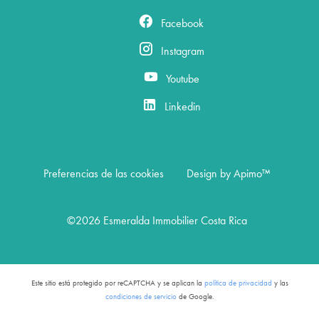
Facebook
Instagram
Youtube
Linkedin
Preferencias de las cookies
Design by
Apimo™
©2026 Esmeralda Immobilier Costa Rica
Este sitio está protegido por reCAPTCHA y se aplican la
política de privacidad
y las
condiciones de servicio
de Google.