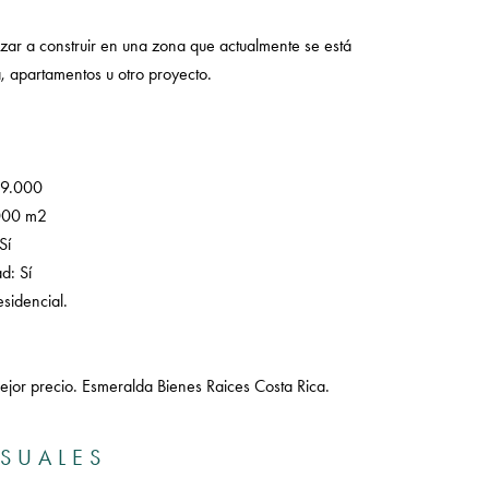
zar a construir en una zona que actualmente se está
, apartamentos u otro proyecto.
29.000
000 m2
Sí
ad: Sí
sidencial.
jor precio. Esmeralda Bienes Raices Costa Rica.
ISUALES